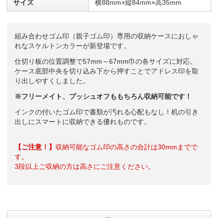
サイズ
横88mm×縦84mm×高35mm
組み合わせゴム印（親子ゴム印）専用の収納ケースにおしゃ
れなスケルトンカラーが新登場です。
仕切り板の位置調整で57mm～67mm巾の各サイズに対応。
ケース底部中央を切り込み下から押すことでアドレス印を取
り出しやすくしました。
※フリーメイト、プッシュオフももちろん収納可能です！
インクの付いたゴム印で書類が汚れる心配もなし！机の引き
出しにスマートに収納できる優れものです。
【ご注意！】
収納可能なゴム印の高さの合計は30mmまでで
す。
3段以上ご収納の方は高さにご注意ください。