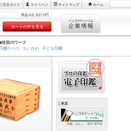
ご注文ガイド
マイページ
サイトマップ
ホーム
商品:0点 合計:0円
カートの中を見る
■注目のワード
印鑑ケース
ちいかわ
子ども印鑑
本店
印鑑・はんこ・実印 専門店