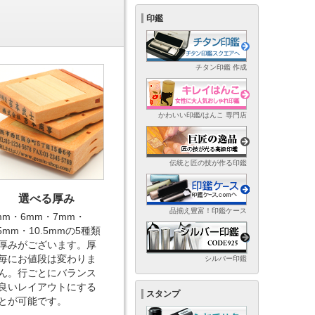
印鑑
チタン印鑑 作成
かわいい印鑑/はんこ 専門店
伝統と匠の技が作る印鑑
選べる厚み
品揃え豊富！印鑑ケース
mm・6mm・7mm・
.5mm・10.5mmの5種類
厚みがございます。厚
毎にお値段は変わりま
シルバー印鑑
ん。行ごとにバランス
良いレイアウトにする
スタンプ
とが可能です。