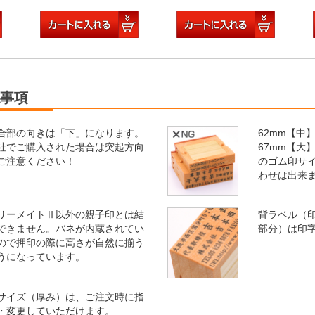
事項
合部の向きは「下」になります。
62mm【中
社でご購入された場合は突起方向
67mm【大
ご注意ください！
のゴム印サ
わせは出来
リーメイトⅡ以外の親子印とは結
背ラベル（
できません。バネが内蔵されてい
部分）は印
ので押印の際に高さが自然に揃う
うになっています。
サイズ（厚み）は、ご注文時に指
・変更していただけます。