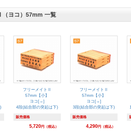
（ヨコ）57mm 一覧
フリーメイトⅡ
フリーメイトⅡ
57mm【小】
57mm【小】
ヨコ[→]
ヨコ[→]
)
4段(結合部の突起は下)
3段(結合部の突起は下)
販売価格
販売価格
5,720
4,290
）
円
（税込）
円
（税込）