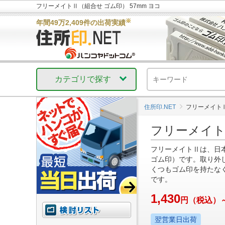
フリーメイトⅡ（組合せ ゴム印） 57mm ヨコ
※
年間49万2,409件の出荷実績
カテゴリで探す
住所印.NET
フリーメイトⅡ
フリーメイト
フリーメイトⅡは、日
ゴム印）です。取り外
くつもゴム印を持たな
です。
1,430
円
（税込）
翌営業日出荷