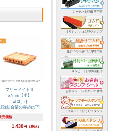
シャチハタ印鑑 専門店
オリジナル ゴム印/スタンプ
住所印の作成/ゴム印専門店
サンビー 日付印/回転印
フリーメイトⅡ
お名前シール/スタンプ 作成
57mm【小】
ヨコ[→]
1段(結合部の突起は下)
子供喜ぶ！ごほうびスタンプ
販売価格
1,430
円
（税込）
ゴム印/スタンパー 作成