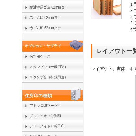
1
耐油性黒ゴム 62mmタテ
2
3
赤ゴム印 62mmヨコ
4
赤ゴム印 62mmタテ
5
オプション・サプライ
レイアウト一
保管用ケース
スタンプ台（一般用途）
レイアウト、書体、印
スタンプ台（特殊用途）
住所印の種類
アドレス印マーク2
プッシュオフ分割印
フリーメイトⅡ親子印