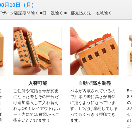
08月10日
（月）
 ■デザイン確認期間除く ■日・祝除く ■一部支払方法・地域除く
入替可能
自動で高さ調整
名
ご住所や電話番号が変更
バネが内蔵されているの
5
合
になった際もその部分だ
で押印の際に高さが自然
8
所
け追加購入して入れ替え
に揃うようになっていま
の
所
ればOK！レイアウトはカ
す。1つだけ摩耗してしま
み
ば
ート内にて15種類からご
ってもくっきり押印でき
せ
用
指定いただけます！
ます。
の
こ