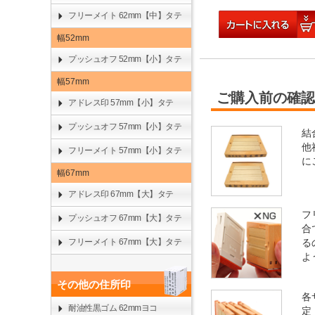
フリーメイト 62mm【中】タテ
幅52mm
プッシュオフ 52mm【小】タテ
幅57mm
ご購入前の確認
アドレス印 57mm【小】タテ
プッシュオフ 57mm【小】タテ
結
他
フリーメイト 57mm【小】タテ
に
幅67mm
アドレス印 67mm【大】タテ
フ
プッシュオフ 67mm【大】タテ
合
フリーメイト 67mm【大】タテ
る
よ
その他の住所印
各
耐油性黒ゴム 62mmヨコ
定