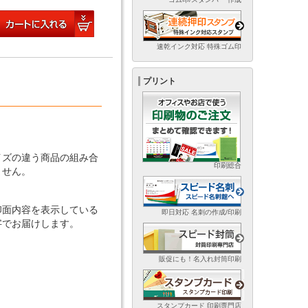
速乾インク対応 特殊ゴム印
プリント
】
】
イズの違う商品の組み合
印刷総合
ません。
印面内容を表示している
即日対応 名刺の作成/印刷
字でお届けします。
販促にも！名入れ封筒印刷
スタンプカード 印刷専門店