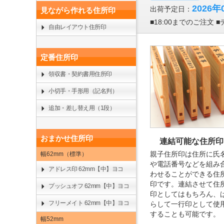
2026年
出荷予定日：
見ながら作れる住所印
■18:00までのご注文
自由レイアウト住所印
定番住所印
領収書・契約書用住所印
小切手・手形用（記名判）
追加・差し替え用（1段）
おまかせ住所印
連結可能な住所印
親子住所印は住所に氏
幅62mm（標準）
や電話番号などを組み
アドレス印 62mm【中】ヨコ
わせることができる住
印です。連結させて住
プッシュオフ 62mm【中】ヨコ
印としてはもちろん、
フリーメイト 62mm【中】ヨコ
らして一行印として使
することも可能です。
幅52mm